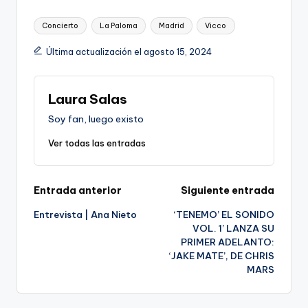
Etiquetas:
Concierto
La Paloma
Madrid
Vicco
Última actualización el agosto 15, 2024
Laura Salas
Soy fan, luego existo
Ver todas las entradas
Navegación
Entrada anterior
Siguiente entrada
Entrevista | Ana Nieto
‘TENEMO’ EL SONIDO
de
VOL. 1’ LANZA SU
PRIMER ADELANTO:
entradas
‘JAKE MATE’, DE CHRIS
MARS