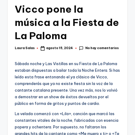
Vicco pone la
música a la Fiesta de
La Paloma
No hay comentarios
Laura Salas
agosto 15, 2024
Publicado
por
Sábado noche y Las Vistillas en su Fiesta de La Paloma
estaban dispuestas a bailar toda la Noche Entera. Si has
leído esta frase entonando el ya clásico de Vicco,
comprenderás que ya no existe fiesta sin la voz de la
cantante catalana presente. Una vez más, nos lo volvió
a demostrar en un show de éxitos devueltos por el
público en forma de gritos y puntos de cardio.
La velada comenzó con «Lila», canción que marcó las
constantes vitales de la noche, fabricadas con esencia
popera y ochentera. Por supuesto, no faltaron los
grandes hits de la cantante como «Me muero x ti» o «Te