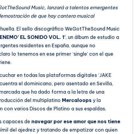
eGotTheSound Music, lanzará a talentos emergentes
 demostración de que hay cantera musical
n huella. El sello discográfico WeGotTheSound Music
ENEMO’ EL SONIDO VOL. 1’
, un álbum de estudio a
ergentes residentes en España, aunque no
aro lo tenemos en ese primer ‘single’ con el que
iene.
cuchar en todas las plataformas digitales ‘JAKE
cuentra el dominicano, pero asentado en Sevilla,
marcada que ha dado forma a la letra de una
roducción del multiplatino
Mercaloops
y la
n con varios Discos de Platino a sus espaldas.
mos capaces de
navegar por ese amor que nos tiene
 símil del ajedrez y tratando de empatizar con quien