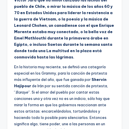
Víctor Jara que ha inmortalizado las luchas del
pueblo de Chile, o mirar la música de los años 60 y
70 en Estados Unidos para liderar la resistencia a
la guerra de Vietnam, o la poesía y la música de
Leonard Chohen, un canadiense con el que Enrique
Morente estaba muy conectado, o la bella voz de
Emel Mathlouthi durante la primavera árabe en
Egipto, o incluso Saetas durante la semana santa
donde toda una La multitud en la plaza está
conmovida hasta las lágrimas.
En la historia muy reciente, se definió una categoría
especial en los Grammy, para la canción de protesta
más influyente del año, que fue ganada por
Shervin
Hajipour
de Irán por su sentida canción de protesta,
“
Baraye
”. Si el amor del pueblo por cantar estas
canciones una y otra vez no es un indicio, sólo hay que
mirar la forma en que los gobiernos reaccionan ante
estos artistas: encarcelándolos, torturándolos y
haciendo todo lo posible para silenciarlos. Entonces
significa algo, tiene poder, une a las personas en un