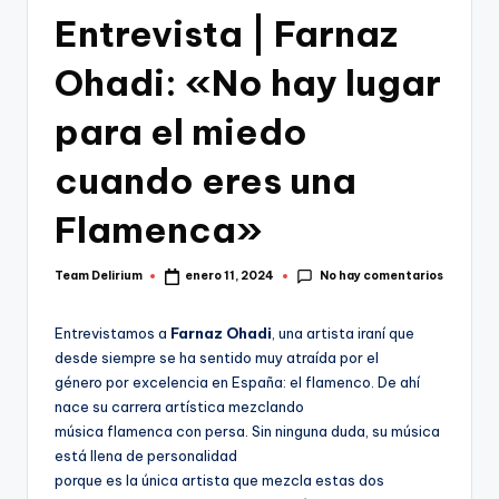
Entrevista | Farnaz
Ohadi: «No hay lugar
para el miedo
cuando eres una
Flamenca»
No hay comentarios
Team Delirium
enero 11, 2024
Publicado
por
Entrevistamos a
Farnaz Ohadi
, una artista iraní que
desde siempre se ha sentido muy atraída por el
género por excelencia en España: el flamenco. De ahí
nace su carrera artística mezclando
música flamenca con persa. Sin ninguna duda, su música
está llena de personalidad
porque es la única artista que mezcla estas dos