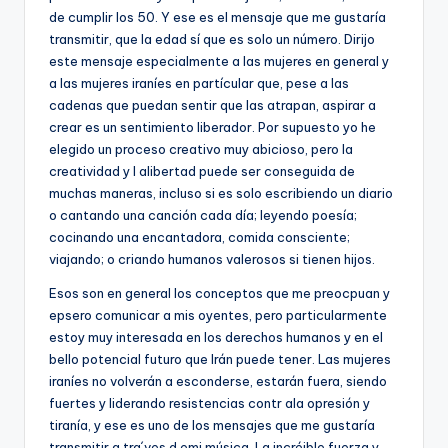
de cumplir los 50. Y ese es el mensaje que me gustaría
transmitir, que la edad sí que es solo un número. Dirijo
este mensaje especialmente a las mujeres en general y
a las mujeres iraníes en partícular que, pese a las
cadenas que puedan sentir que las atrapan, aspirar a
crear es un sentimiento liberador. Por supuesto yo he
elegido un proceso creativo muy abicioso, pero la
creatividad y l alibertad puede ser conseguida de
muchas maneras, incluso si es solo escribiendo un diario
o cantando una canción cada día; leyendo poesía;
cocinando una encantadora, comida consciente;
viajando; o criando humanos valerosos si tienen hijos.
Esos son en general los conceptos que me preocpuan y
epsero comunicar a mis oyentes, pero particularmente
estoy muy interesada en los derechos humanos y en el
bello potencial futuro que Irán puede tener. Las mujeres
iraníes no volverán a esconderse, estarán fuera, siendo
fuertes y liderando resistencias contr ala opresión y
tiranía, y ese es uno de los mensajes que me gustaría
transmitir a tra´ves d emi música. La incréible fuerza y