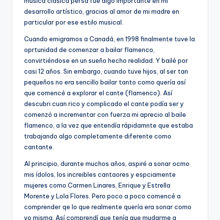
música clásica persa fue algo importante en mi
desarrollo artístico, gracias al amor de mi madre en
particular por ese estilo musical.
Cuando emigramos a Canadá, en 1998 finalmente tuve la
oprtunidad de comenzar a bailar flamenco,
convirtiéndose en un sueño hecho realidad. Y bailé por
casi 12 años. Sin embargo, cuando tuve hijos, al ser tan
pequeños no era sencillo bailar tanto como quería así
que comencé a explorar el cante (flamenco). Así
descubri cuan rico y complicado el cante podía ser y
comenzó a incrementar con fuerza mi aprecio al baile
flamenco, a la vez que entendía rápidamnte que estaba
trabajando algo completamente diferente como
cantante.
Al principio, durante muchos años, aspiré a sonar ocmo
mis ídolos, los increibles cantaores y espciamente
mujeres como Carmen Linares, Enrique y Estrella
Morente y Lola Flores. Pero poco a poco comencé a
comprender qe lo que realmente quería era sonar como
yo misma. Así comprendí que tenía que mudarme a