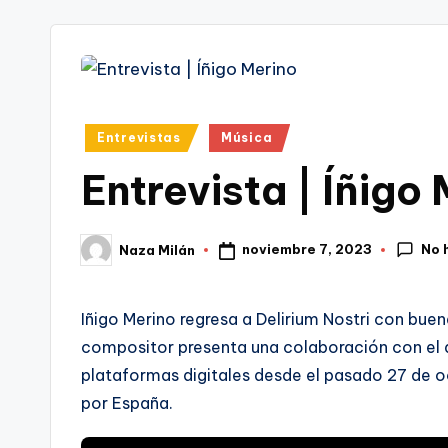
tr
i
Publicado
Entrevistas
Música
en
Entrevista | Íñigo
No 
noviembre 7, 2023
Naza Milán
Publicado
por
Iñigo Merino regresa a Delirium Nostri con buen
compositor presenta una colaboración con el dúo
plataformas digitales desde el pasado 27 de o
por España.