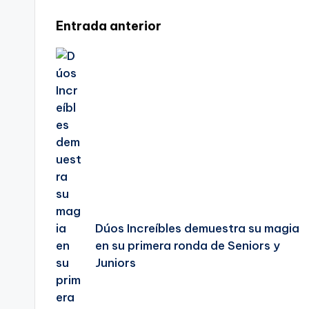
Navegación
Entrada anterior
de
entradas
Dúos Increíbles demuestra su magia
en su primera ronda de Seniors y
Juniors