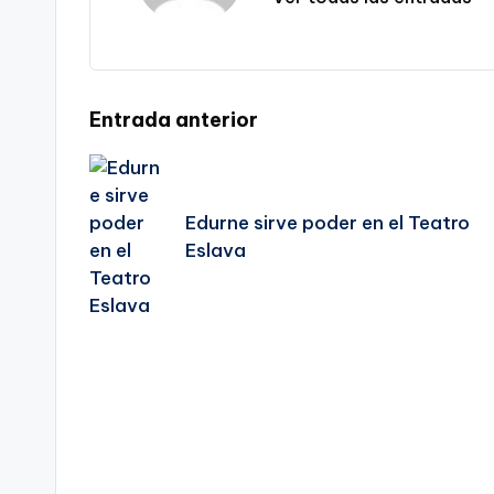
Navegación
Entrada anterior
de
Edurne sirve poder en el Teatro
entradas
Eslava