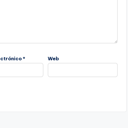
ectrónico
*
Web