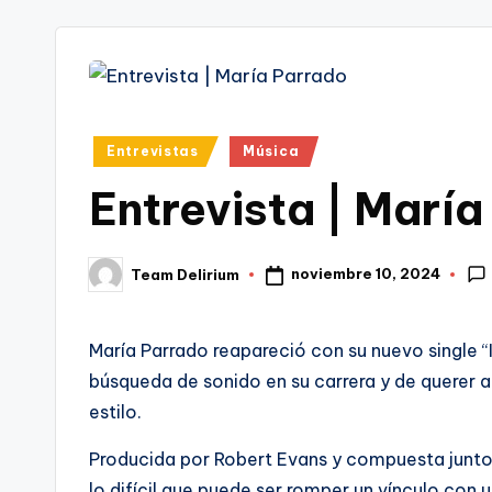
tr
i
Publicado
Entrevistas
Música
en
Entrevista | Marí
noviembre 10, 2024
Team Delirium
Publicado
por
María Parrado reapareció con su nuevo single “
búsqueda de sonido en su carrera y de querer ar
estilo.
Producida por Robert Evans y compuesta junto 
lo difícil que puede ser romper un vínculo con