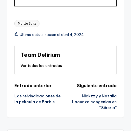
Etiquetas:
Martta Sanz
Última actualización el abril 4, 2024
Team Delirium
Ver todas las entradas
Navegación
Entrada anterior
Siguiente entrada
Las reivindicaciones de
Nickzzy y Natalia
de
la película de Barbie
Lacunza congenian en
“Siberia”
entradas