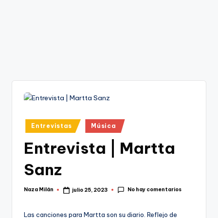
Publicado
Entrevistas
Música
en
Entrevista | Martta
Sanz
No hay comentarios
Naza Milán
julio 25, 2023
Publicado
por
Las canciones para Martta son su diario. Reflejo de