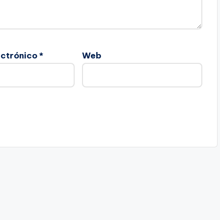
ectrónico
*
Web