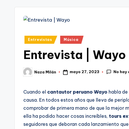
tr
i
Publicado
Entrevistas
Música
en
Entrevista | Wayo
No hay
mayo 27, 2023
Naza Milán
Publicado
por
Cuando el
cantautor peruano
Wayo
habla de
causa. En todos estos años que lleva de peripl
comprobar de primera mano de que la mejor ma
ella ha podido hacer cosas increíbles,
tours e
seguidores que deboran cada lanzamiento que pu