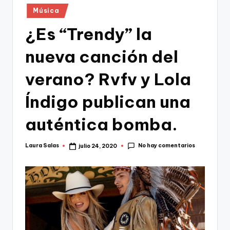
Publicado
Música
en
¿Es “Trendy” la
nueva canción del
verano? Rvfv y Lola
Índigo publican una
auténtica bomba.
No hay comentarios
Laura Salas
julio 24, 2020
Publicado
por