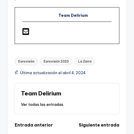
Team Delirium
Etiquetas:
Eurovisión
Eurovisión 2023
La Zarra
Última actualización el abril 4, 2024
Team Delirium
Ver todas las entradas
Navegación
Entrada anterior
Siguiente entrada