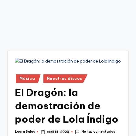
Publicado
Música
Nuestros discos
en
El Dragón: la
demostración de
poder de Lola Índigo
No hay comentarios
Laura Salas
abril 14, 2023
Publicado