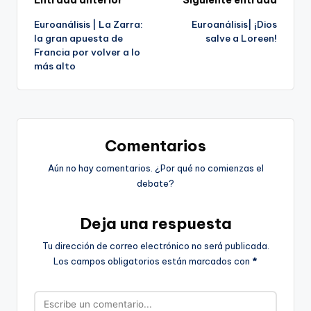
Navegación
Entrada anterior
Siguiente entrada
Euroanálisis | La Zarra:
Euroanálisis| ¡Dios
de
la gran apuesta de
salve a Loreen!
Francia por volver a lo
entradas
más alto
Comentarios
Aún no hay comentarios. ¿Por qué no comienzas el
debate?
Deja una respuesta
Tu dirección de correo electrónico no será publicada.
Los campos obligatorios están marcados con
*