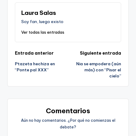
Laura Salas
Soy fan, luego existo
Ver todas las entradas
Navegación
Entrada anterior
Siguiente entrada
Ptazeta hechiza en
Nia se empodera (aún
de
“Ponte pal XXX”
más) con “Pisar el
cielo”
entradas
Comentarios
Aún no hay comentarios. ¿Por qué no comienzas el
debate?