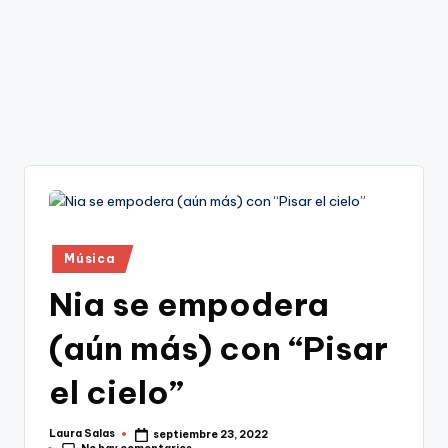
Publicado
Música
en
Nia se empodera
(aún más) con “Pisar
el cielo”
Laura Salas
septiembre 23, 2022
Publicado