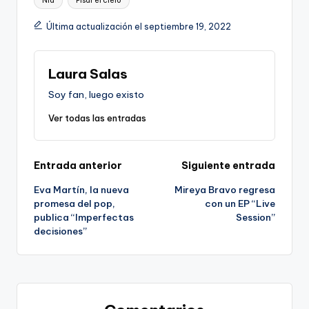
Nia
Pisar el cielo
Última actualización el septiembre 19, 2022
Laura Salas
Soy fan, luego existo
Ver todas las entradas
Navegación
Entrada anterior
Siguiente entrada
Eva Martín, la nueva
Mireya Bravo regresa
de
promesa del pop,
con un EP “Live
publica “Imperfectas
Session”
entradas
decisiones”