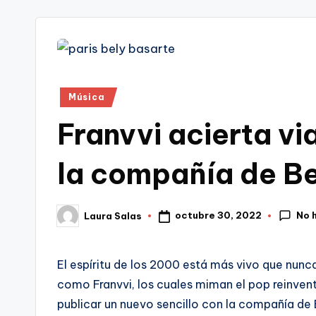
tr
i
Publicado
Música
en
Franvvi acierta vi
la compañía de Be
No 
octubre 30, 2022
Laura Salas
Publicado
por
El espíritu de los 2000 está más vivo que nunca
como Franvvi, los cuales miman el pop reinven
publicar un nuevo sencillo con la compañía de B