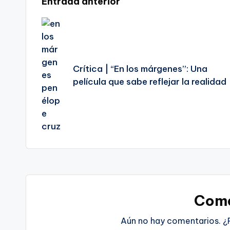
Navegación
Entrada anterior
de
entradas
Crítica | “En los márgenes”: Una
película que sabe reflejar la realidad
Come
Aún no hay comentarios. ¿