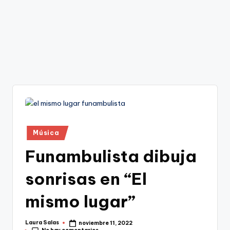
Publicado
Música
en
Funambulista dibuja
sonrisas en “El
mismo lugar”
Laura Salas
noviembre 11, 2022
Publicado