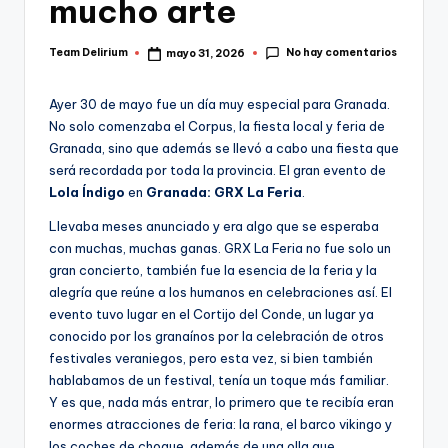
mucho arte
No hay comentarios
Team Delirium
mayo 31, 2026
Publicado
por
Ayer 30 de mayo fue un día muy especial para Granada.
No solo comenzaba el Corpus, la fiesta local y feria de
Granada, sino que además se llevó a cabo una fiesta que
será recordada por toda la provincia. El gran evento de
Lola Índigo
en
Granada: GRX La Feria
.
Llevaba meses anunciado y era algo que se esperaba
con muchas, muchas ganas. GRX La Feria no fue solo un
gran concierto, también fue la esencia de la feria y la
alegría que reúne a los humanos en celebraciones así. El
evento tuvo lugar en el Cortijo del Conde, un lugar ya
conocido por los granaínos por la celebración de otros
festivales veraniegos, pero esta vez, si bien también
hablabamos de un festival, tenía un toque más familiar.
Y es que, nada más entrar, lo primero que te recibía eran
enormes atracciones de feria: la rana, el barco vikingo y
los coches de choque, además de una olla que