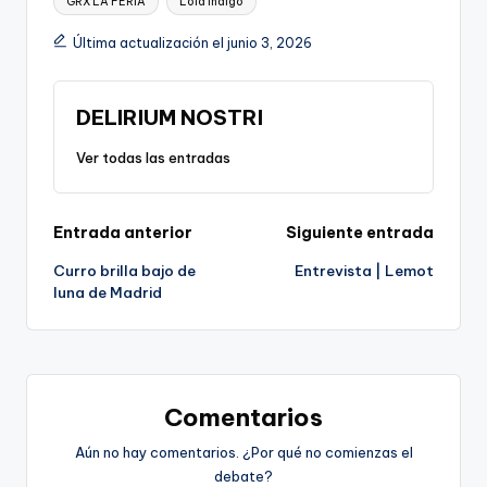
GRX LA FERIA
Lola índigo
Última actualización el junio 3, 2026
DELIRIUM NOSTRI
Ver todas las entradas
Navegación
Entrada anterior
Siguiente entrada
Curro brilla bajo de
Entrevista | Lemot
de
luna de Madrid
entradas
Comentarios
Aún no hay comentarios. ¿Por qué no comienzas el
debate?