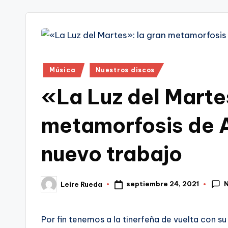
tr
i
Publicado
Música
Nuestros discos
en
«La Luz del Marte
metamorfosis de A
nuevo trabajo
septiembre 24, 2021
Leire Rueda
Publicado
por
Por fin tenemos a la tinerfeña de vuelta con su 