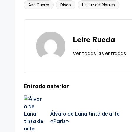
Ana Guerra
Disco
La Luz del Martes
Etiquetas:
Leire Rueda
Ver todas las entradas
Navegación
Entrada anterior
de
Álvaro de Luna tinta de arte
entradas
«París»