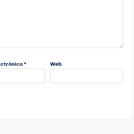
ectrónico
*
Web