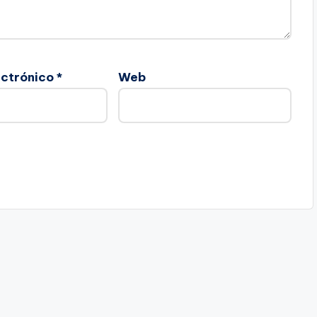
ectrónico
*
Web