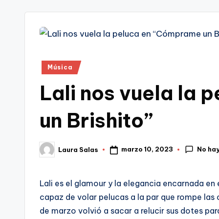
tr
i
Publicado
Música
en
Lali nos vuela la
un Brishito”
No ha
marzo 10, 2023
Laura Salas
Publicado
por
Lali es el glamour y la elegancia encarnada en e
capaz de volar pelucas a la par que rompe las
de marzo volvió a sacar a relucir sus dotes pa