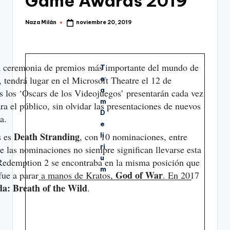
Game Awards 2019
Naza Milán
noviembre 20, 2019
Publicado
por
la ceremonia de premios más importante del mundo de
T
tendrá lugar en el Microsoft Theatre el 12 de
E
A
 los ‘Oscars de los Videojuegos’ presentarán cada vez
M
a el público, sin olvidar las presentaciones de nuevos
D
a.
E
Death Stranding
s es
, con 10 nominaciones, entre
Li
Ri
las nominaciones no siempre significan llevarse esta
U
Redemption 2 se encontraba en la misma posición que
M
God of War
e fue a parar a manos de Kratos,
. En 2017
a: Breath of the Wild
.