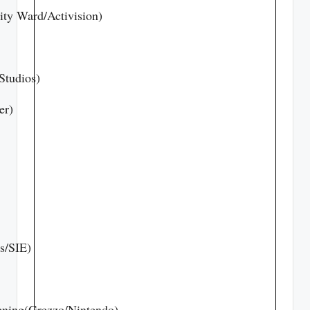
ity Ward/Activision)
Studios)
er)
s/SIE)
ening(Grezzo/Nintendo)