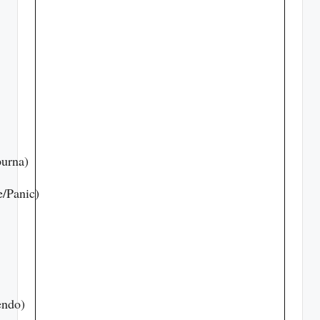
purna)
/Panic)
endo)