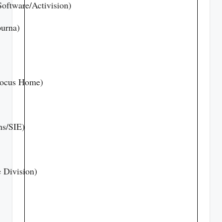
oftware/Activision)
purna)
Focus Home)
ns/SIE)
 Division)