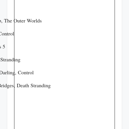
, The Outer Worlds
Control
s 5
Stranding
Darling, Control
idges, Death Stranding