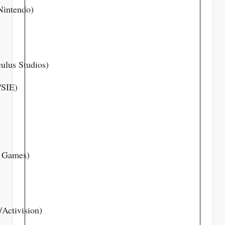
Nintendo)
ulus Studios)
/SIE)
h Games)
/Activision)