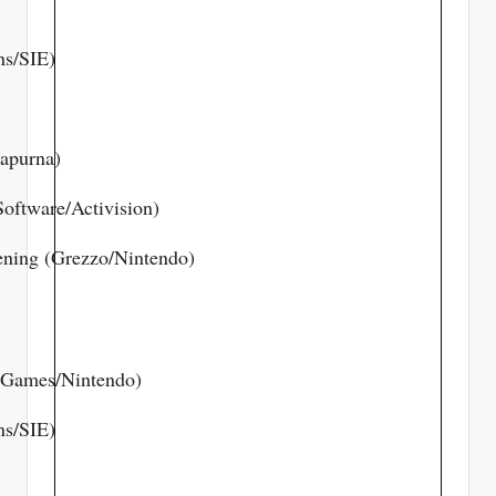
ns/SIE)
apurna)
oftware/Activision)
ening (Grezzo/Nintendo)
f Games/Nintendo)
ns/SIE)