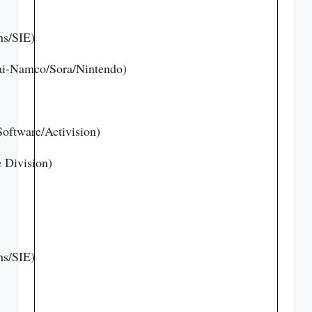
ns/SIE)
ai-Namco/Sora/Nintendo)
oftware/Activision)
 Division)
ns/SIE)