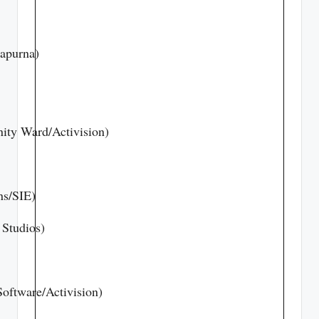
apurna)
nity Ward/Activision)
ns/SIE)
Studios)
oftware/Activision)