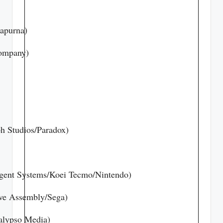
apurna)
company)
h Studios/Paradox)
igent Systems/Koei Tecmo/Nintendo)
ive Assembly/Sega)
alypso Media)