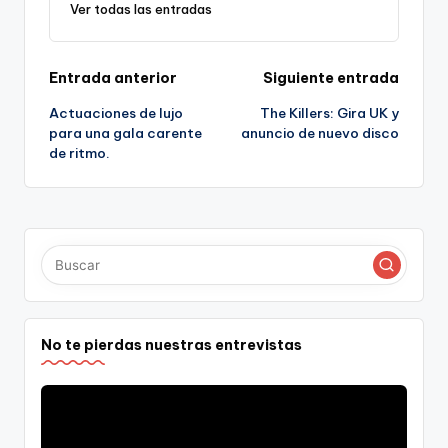
Ver todas las entradas
Navegación
Entrada anterior
Siguiente entrada
Actuaciones de lujo
The Killers: Gira UK y
de
para una gala carente
anuncio de nuevo disco
de ritmo.
entradas
No te pierdas nuestras entrevistas