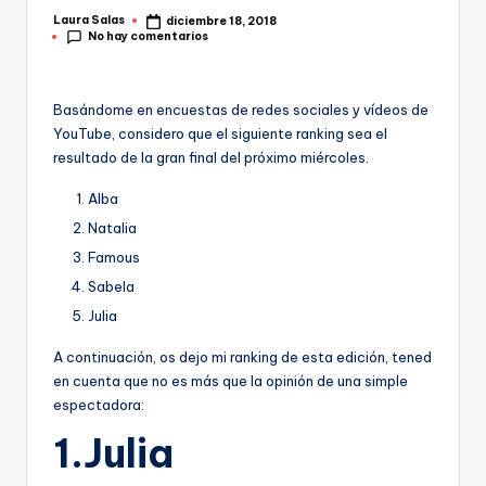
Laura Salas
diciembre 18, 2018
Publicado
No hay comentarios
por
Basándome en encuestas de redes sociales y vídeos de
YouTube, considero que el siguiente ranking sea el
resultado de la gran final del próximo miércoles.
Alba
Natalia
Famous
Sabela
Julia
A continuación, os dejo mi ranking de esta edición, tened
en cuenta que no es más que la opinión de una simple
espectadora:
1.Julia