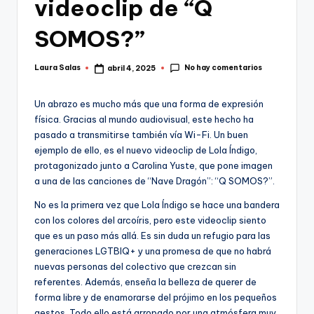
videoclip de “Q
SOMOS?”
No hay comentarios
Laura Salas
abril 4, 2025
Publicado
por
Un abrazo es mucho más que una forma de expresión
física. Gracias al mundo audiovisual, este hecho ha
pasado a transmitirse también vía Wi-Fi. Un buen
ejemplo de ello, es el nuevo videoclip de Lola Índigo,
protagonizado junto a Carolina Yuste, que pone imagen
a una de las canciones de “Nave Dragón”: “Q SOMOS?”.
No es la primera vez que Lola Índigo se hace una bandera
con los colores del arcoíris, pero este videoclip siento
que es un paso más allá. Es sin duda un refugio para las
generaciones LGTBIQ+ y una promesa de que no habrá
nuevas personas del colectivo que crezcan sin
referentes. Además, enseña la belleza de querer de
forma libre y de enamorarse del prójimo en los pequeños
gestos. Todo ello está arropado por una atmósfera muy