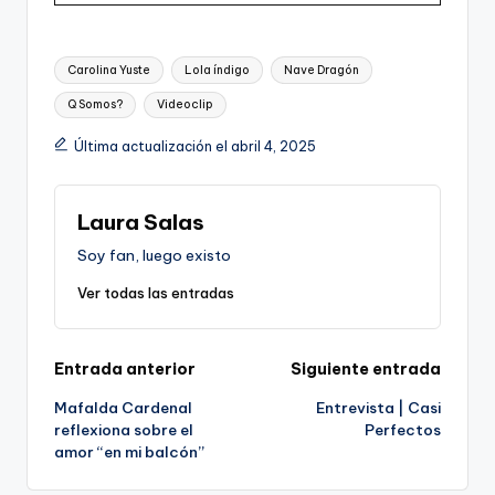
Etiquetas:
Carolina Yuste
Lola índigo
Nave Dragón
Q Somos?
Videoclip
Última actualización el abril 4, 2025
Laura Salas
Soy fan, luego existo
Ver todas las entradas
Navegación
Entrada anterior
Siguiente entrada
Mafalda Cardenal
Entrevista | Casi
de
reflexiona sobre el
Perfectos
amor “en mi balcón”
entradas