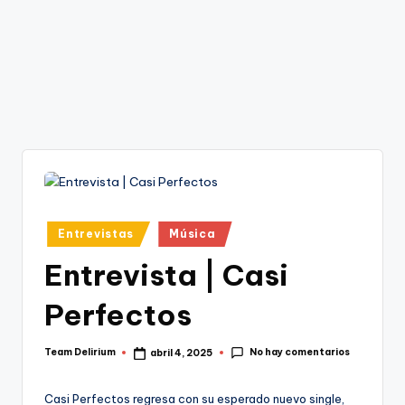
Publicado
Entrevistas
Música
en
Entrevista | Casi
Perfectos
No hay comentarios
Team Delirium
abril 4, 2025
Publicado
por
Casi Perfectos regresa con su esperado nuevo single,