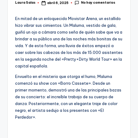
No hay comentarios
Laura Salas
abril 6, 2025
Publicado
por
En mitad de un enloquecido Movistar Arena, un estallido
hizo vibrar sus cimientos. Un Maluma, vestido de gala,
guiñó un ojo a cámara como seña de quién sabe que va a
brindar a su público una de las noches más bonitas de su
vida. Y de esta forma, una lluvia de éxitos empezó a
caer sobre las cabezas de los más de 15.000 asistentes
en la segunda noche del «Pretty+Dirty World Tour» en la
capital española.
Envuelto en el misterio que otorga el humo, Maluma
comenzó su show con «Borro Cassete». Desde un
primer momento, demostró una de las principales bazas
de su concierto: el increíble trabajo de su cuerpo de
danza. Posteriormente, con un elegante traje de color
negro, el artista sedujo a los presentes con «El
Perdedor».