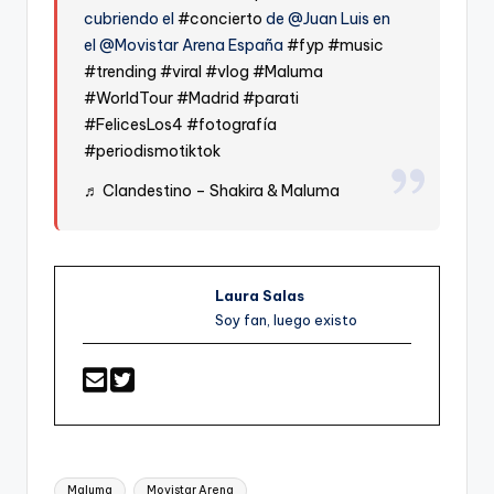
cubriendo el
#concierto
de @Juan Luis en
el @Movistar Arena España
#fyp
#music
#trending
#viral
#vlog
#Maluma
#WorldTour
#Madrid
#parati
#FelicesLos4
#fotografía
#periodismotiktok
♬ Clandestino – Shakira & Maluma
Laura Salas
Soy fan, luego existo
Etiquetas:
Maluma
Movistar Arena