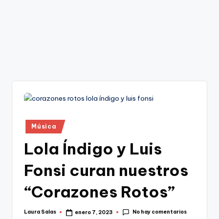
Publicado
Música
en
Lola Índigo y Luis
Fonsi curan nuestros
“Corazones Rotos”
No hay comentarios
Laura Salas
enero 7, 2023
Publicado