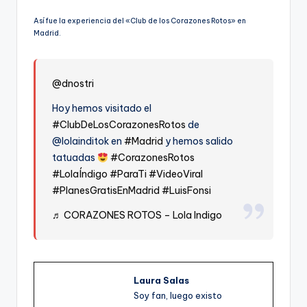
Así fue la experiencia del «Club de los Corazones Rotos» en
Madrid.
@dnostri
Hoy hemos visitado el
#ClubDeLosCorazonesRotos
de
@lolainditok en
#Madrid
y hemos salido
tatuadas
#CorazonesRotos
#LolaÍndigo
#ParaTi
#VideoViral
#PlanesGratisEnMadrid
#LuisFonsi
♬ CORAZONES ROTOS – Lola Indigo
Laura Salas
Soy fan, luego existo