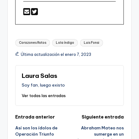
Etiquetas:
Corazones Rotos
Lola índigo
Luis Fonsi
Última actualización el enero 7, 2023
Laura Salas
Soy fan, luego existo
Ver todas las entradas
Navegación
Entrada anterior
Siguiente entrada
Así son los ídolos de
Abraham Mateo nos
de
Operación Triunfo
sumerge en un