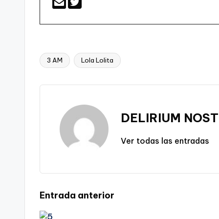
3 AM
Lola Lolita
Etiquetas:
DELIRIUM NOST
Ver todas las entradas
Navegación
Entrada anterior