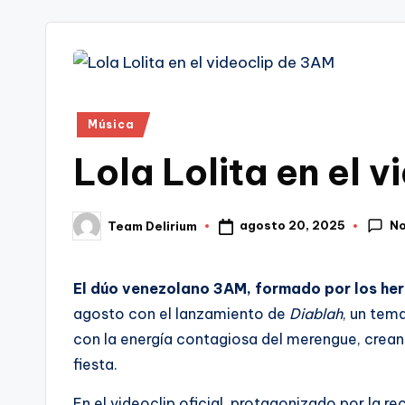
tr
i
Publicado
Música
en
Lola Lolita en el 
No
agosto 20, 2025
Team Delirium
Publicado
por
El dúo venezolano 3AM, formado por los her
agosto con el lanzamiento de
Diablah
, un tem
con la energía contagiosa del merengue, creand
fiesta.
En el videoclip oficial, protagonizado por la r