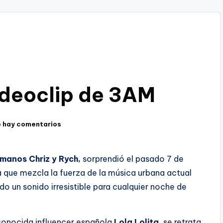
videoclip de 3AM
 hay comentarios
manos Chriz y Rych
,
sorprendió el pasado 7 de
a que mezcla la fuerza de la música urbana actual
o un sonido irresistible para cualquier noche de
econocida influencer española
Lola Lolita,
se retrata