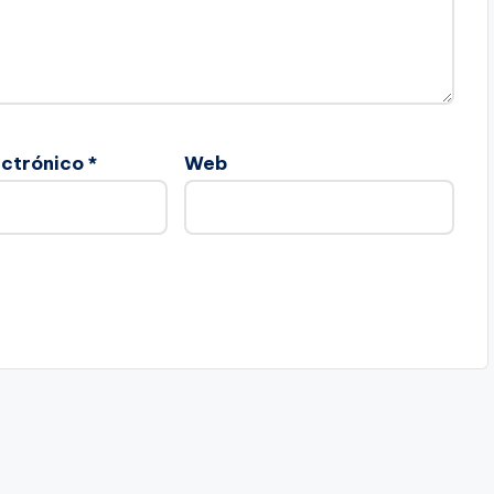
ectrónico
*
Web