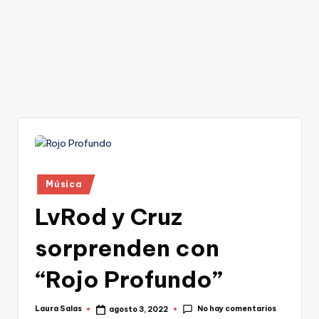
Publicado
Música
en
LvRod y Cruz
sorprenden con
“Rojo Profundo”
No hay comentarios
Laura Salas
agosto 3, 2022
Publicado