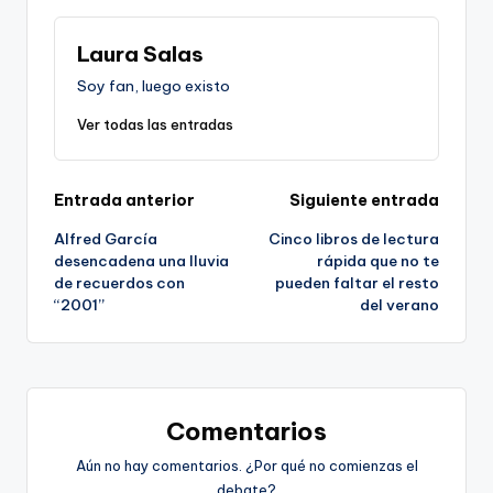
Laura Salas
Soy fan, luego existo
Ver todas las entradas
Navegación
Entrada anterior
Siguiente entrada
Alfred García
Cinco libros de lectura
de
desencadena una lluvia
rápida que no te
de recuerdos con
pueden faltar el resto
entradas
“2001”
del verano
Comentarios
Aún no hay comentarios. ¿Por qué no comienzas el
debate?