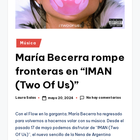
Publicado
Música
en
María Becerra rompe
fronteras en “IMAN
(Two Of Us)”
No hay comentarios
Laura Salas
mayo 20, 2024
Publicado
por
Con el Flow en la garganta, María Becerra ha regresado
para volvernos a hacernos volar con su música. Desde el
pasado 17 de mayo podemos disfrutar de “IMAN (Two
Of Us)”, el nuevo sencillo de la Nena de Argentina