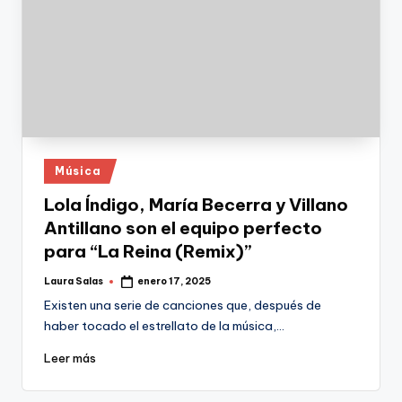
Publicado
Música
en
Lola Índigo, María Becerra y Villano
Antillano son el equipo perfecto
para “La Reina (Remix)”
Laura Salas
enero 17, 2025
Publicado
por
Existen una serie de canciones que, después de
haber tocado el estrellato de la música,…
Leer más