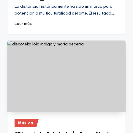
por
La distancia históricamente ha sido un marco para
potenciar la multiculturalidad del arte. El resultado…
Leer más
Publicado
Música
en