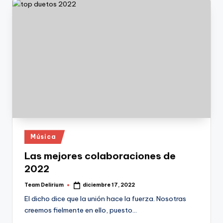
Publicado
Música
en
Las mejores colaboraciones de
2022
Team Delirium
diciembre 17, 2022
Publicado
por
El dicho dice que la unión hace la fuerza. Nosotras
creemos fielmente en ello, puesto…