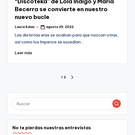
“Discoteka” de Lola Índigo y María
Becerra se convierte en nuestro
nuevo bucle
Laura Salas
agosto 29, 2022
Publicado
por
Las distintas eras se acaban para que nazcan otras,
así como los Imperios se sucedían…
Leer más
Paginación
1
2
SIGUIENTE
PÁGINA
de
entradas
No te pierdas nuestras entrevistas