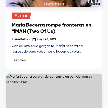
Publicado
Música
en
María Becerra rompe fronteras en
“IMAN (Two Of Us)”
Laura Salas
mayo 20, 2024
Publicado
por
Con el Flow en la garganta, María Becerra ha
regresado para volvernos a hacernos volar…
Leer más