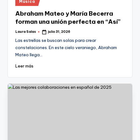
Publicado
Música
en
Abraham Mateo y María Becerra
forman una unión perfecta en “Así”
Laura Salas
julio 31, 2026
Publicado
por
Las estrellas se buscan solas para crear
constelaciones. En este cielo veraniego, Abraham
Mateo llega…
Leer más