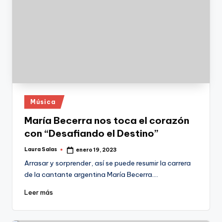
Publicado
Música
en
María Becerra nos toca el corazón
con “Desafiando el Destino”
Laura Salas
enero 19, 2023
Publicado
por
Arrasar y sorprender, así se puede resumir la carrera
de la cantante argentina María Becerra.…
Leer más