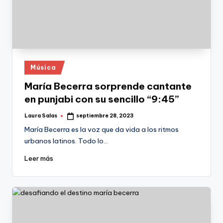
Publicado
Música
en
María Becerra sorprende cantante
en punjabi con su sencillo “9:45”
Laura Salas
septiembre 28, 2023
Publicado
por
María Becerra es la voz que da vida a los ritmos
urbanos latinos. Todo lo…
Leer más