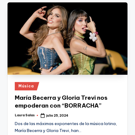
Publicado
Música
en
María Becerra y Gloria Trevi nos
empoderan con “BORRACHA”
Laura Salas
julio 25, 2024
Publicado
por
Dos de las máximas exponentes de la música latina,
María Becerra y Gloria Trevi, han…