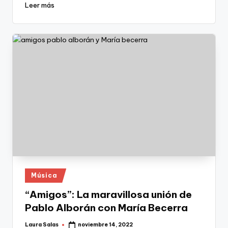
Leer más
Publicado
Música
en
“Amigos”: La maravillosa unión de
Pablo Alborán con María Becerra
Laura Salas
noviembre 14, 2022
Publicado