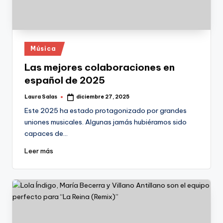
Publicado
Música
en
Las mejores colaboraciones en
español de 2025
Laura Salas
diciembre 27, 2025
Publicado
por
Este 2025 ha estado protagonizado por grandes
uniones musicales. Algunas jamás hubiéramos sido
capaces de…
Leer más