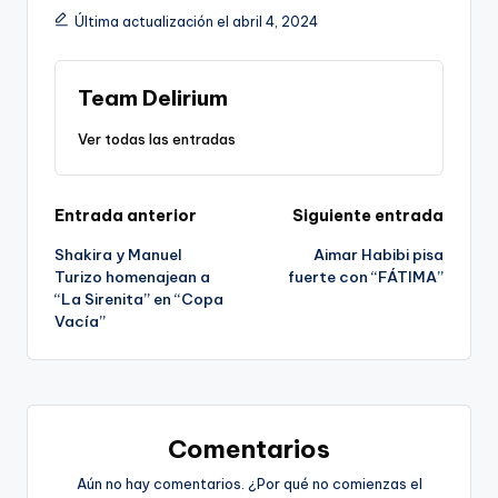
Última actualización el abril 4, 2024
Team Delirium
Ver todas las entradas
Navegación
Entrada anterior
Siguiente entrada
Shakira y Manuel
Aimar Habibi pisa
de
Turizo homenajean a
fuerte con “FÁTIMA”
“La Sirenita” en “Copa
entradas
Vacía”
Comentarios
Aún no hay comentarios. ¿Por qué no comienzas el