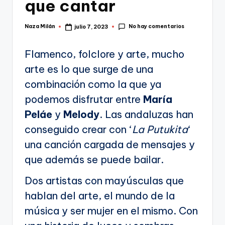
que cantar
No hay comentarios
Naza Milán
julio 7, 2023
Publicado
por
Flamenco, folclore y arte, mucho
arte es lo que surge de una
combinación como la que ya
podemos disfrutar entre
María
Peláe
y
Melody
. Las andaluzas han
conseguido crear con ‘
La Putukita
‘
una canción cargada de mensajes y
que además se puede bailar.
Dos artistas con mayúsculas que
hablan del arte, el mundo de la
música y ser mujer en el mismo. Con