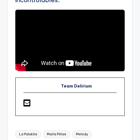
Team Delirium
Etiquetas:
La Putukita
María Pélae
Melody