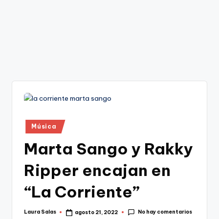
Publicado
Música
en
Marta Sango y Rakky
Ripper encajan en
“La Corriente”
No hay comentarios
Laura Salas
agosto 21, 2022
Publicado