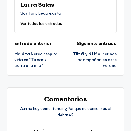
Laura Salas
Soy fan, luego existo
Ver todas las entradas
Navegación
Entrada anterior
Siguiente entrada
Maldita Nerea respira
TIMØ y Nil Moliner nos
de
vida en “Tu nariz
acompañan en este
contra la mía”
verano
entradas
Comentarios
Aún no hay comentarios. ¿Por qué no comienzas el
debate?