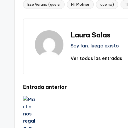
Ese Verano (que sí
Nil Moliner
que no)
T
Etiquetas:
Laura Salas
Soy fan, luego existo
Ver todas las entradas
Navegación
Entrada anterior
de
entradas