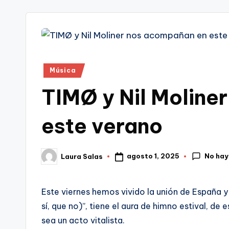
tr
i
Publicado
Música
en
TIMØ y Nil Moline
este verano
No hay
agosto 1, 2025
Laura Salas
Publicado
por
Este viernes hemos vivido la unión de España y
sí, que no)”, tiene el aura de himno estival, d
sea un acto vitalista.