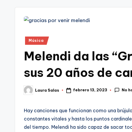
tr
i
Publicado
Música
en
Melendi da las “Gr
sus 20 años de ca
No h
febrero 13, 2023
Laura Salas
Publicado
por
Hay canciones que funcionan como una brújula.
constantes vitales y hasta los puntos cardinale
del tiempo. Melendi ha sido capaz de sacar to