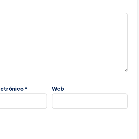
ectrónico
*
Web