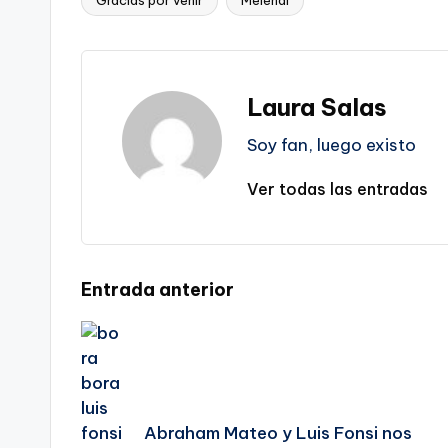
Gracias por venir
Melendi
Etiquetas:
Laura Salas
Soy fan, luego existo
Ver todas las entradas
Navegación
Entrada anterior
de
entradas
Abraham Mateo y Luis Fonsi nos