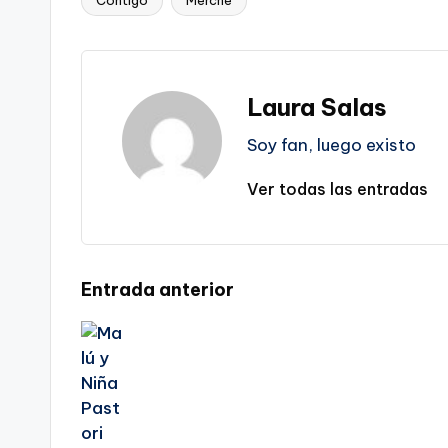
Contigo
Merche
Etiquetas:
Laura Salas
Soy fan, luego existo
Ver todas las entradas
Navegación
Entrada anterior
de
entradas