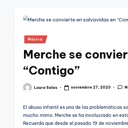
tr
i
Publicado
Música
en
Merche se convier
“Contigo”
N
noviembre 27, 2023
Laura Salas
Publicado
por
El abuso infantil es una de las problemáticas 
mucho mimo, Merche se ha involucrado en esta 
Recuerda que desde el pasado 19 de noviembr