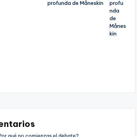
profunda de Måneskin
ntarios
Por qué no comienzas el debate?