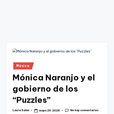
Publicado
Música
en
Mónica Naranjo y el
gobierno de los
“Puzzles”
No hay comentarios
Laura Salas
mayo 29, 2026
Publicado