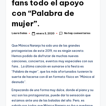
fans todo el apoyo
con “Palabra de
mujer”.
No hay comentarios
Laura Salas
enero 3, 2020
Publicado
por
Que Mónica Naranjo ha sido una de las grandes
protagonistas de este 2019, no es ningún secreto.
Hemos podido de disfrutar de muchas nuevas
canciones, conciertos, eventos muy especiales con sus
fans… La última canción en sumarse a la fiesta es
“Palabra de mujer”, que los más afortunados tuvieron la
suerte de hacerse con él en formato físico en “Mónica al
desnudo”.
Empezando de una forma muy dulce, donde el piano y su
voz son los protagonistas, puede dar la sensación que
estamos ante una de las baladas del año. Pero, es
sabido por todos que Mónica Naranjo no iba a quedarse