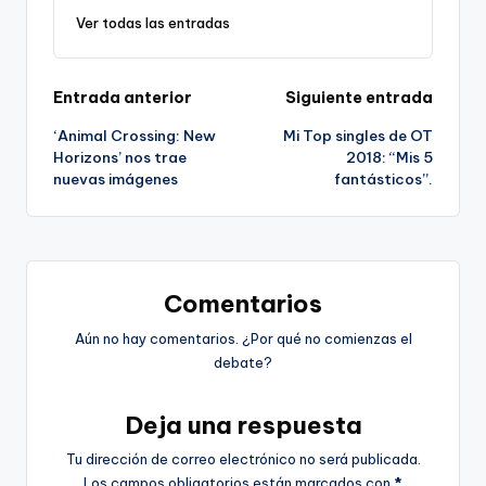
Ver todas las entradas
Navegación
Entrada anterior
Siguiente entrada
‘Animal Crossing: New
Mi Top singles de OT
de
Horizons’ nos trae
2018: “Mis 5
nuevas imágenes
fantásticos”.
entradas
Comentarios
Aún no hay comentarios. ¿Por qué no comienzas el
debate?
Deja una respuesta
Tu dirección de correo electrónico no será publicada.
Los campos obligatorios están marcados con
*