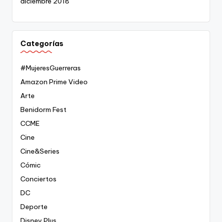
diciembre 2018
Categorías
#MujeresGuerreras
Amazon Prime Video
Arte
Benidorm Fest
CCME
Cine
Cine&Series
Cómic
Conciertos
DC
Deporte
Disney Plus