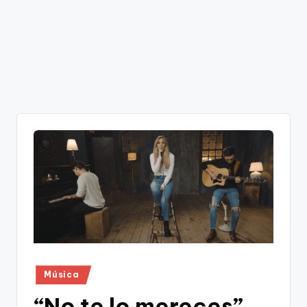
Publicado
Música
en
“No te lo mereces”,