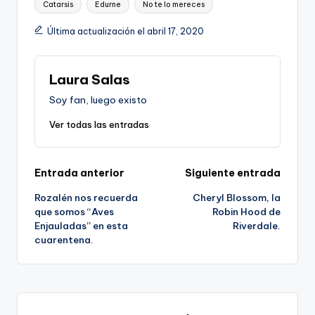
Catarsis
Edurne
No te lo mereces
Última actualización el abril 17, 2020
Laura Salas
Soy fan, luego existo
Ver todas las entradas
Navegación
Entrada anterior
Siguiente entrada
Rozalén nos recuerda
Cheryl Blossom, la
de
que somos “Aves
Robin Hood de
Enjauladas” en esta
Riverdale.
entradas
cuarentena.