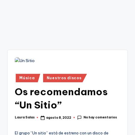
Publicado
Música
Nuestros discos
en
Os recomendamos
“Un Sitio”
No hay comentarios
Laura Salas
agosto 8, 2022
Publicado
por
El grupo “Un sitio” está de estreno con un disco de