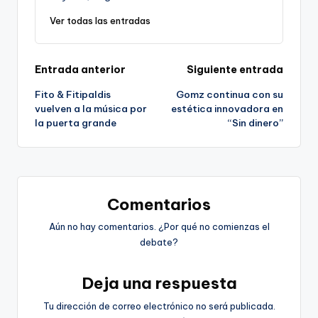
Ver todas las entradas
Navegación
Entrada anterior
Siguiente entrada
Fito & Fitipaldis
Gomz continua con su
de
vuelven a la música por
estética innovadora en
la puerta grande
“Sin dinero”
entradas
Comentarios
Aún no hay comentarios. ¿Por qué no comienzas el
debate?
Deja una respuesta
Tu dirección de correo electrónico no será publicada.