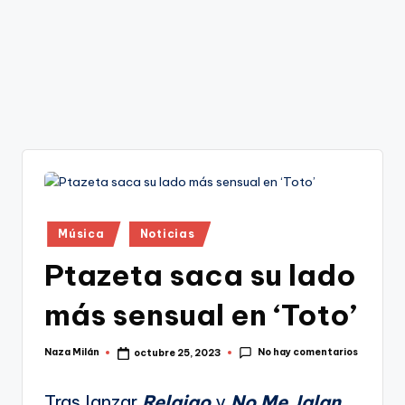
Publicado
Música
Noticias
en
Ptazeta saca su lado
más sensual en ‘Toto’
No hay comentarios
Naza Milán
octubre 25, 2023
Publicado
por
Tras lanzar
Relajao
y
No Me Jalan
,