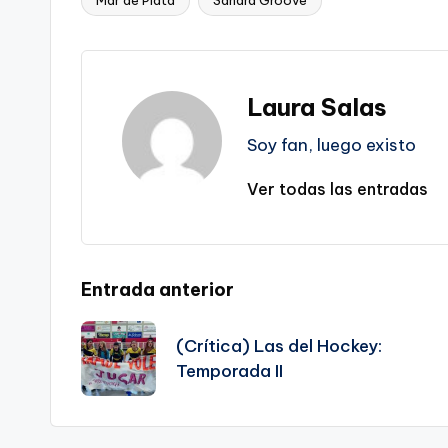
Mar de Plata
Sandra Groove
Etiquetas:
Laura Salas
Soy fan, luego existo
Ver todas las entradas
Navegación
Entrada anterior
de
(Crítica) Las del Hockey:
Temporada II
entradas