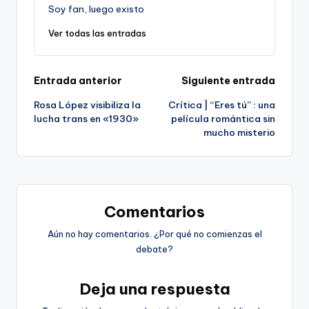
Soy fan, luego existo
Ver todas las entradas
Navegación
Entrada anterior
Siguiente entrada
Rosa López visibiliza la
Crítica | “Eres tú” : una
de
lucha trans en «1930»
película romántica sin
mucho misterio
entradas
Comentarios
Aún no hay comentarios. ¿Por qué no comienzas el
debate?
Deja una respuesta