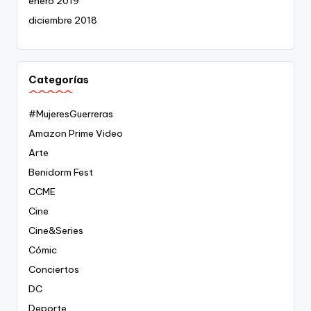
enero 2019
diciembre 2018
Categorías
#MujeresGuerreras
Amazon Prime Video
Arte
Benidorm Fest
CCME
Cine
Cine&Series
Cómic
Conciertos
DC
Deporte