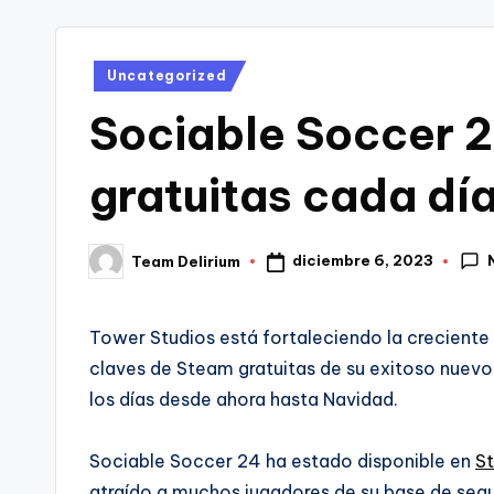
tr
i
Publicado
Uncategorized
en
Sociable Soccer 2
gratuitas cada dí
diciembre 6, 2023
Team Delirium
Publicado
por
Tower Studios está fortaleciendo la creciente
claves de Steam gratuitas de su exitoso nuevo
los días desde ahora hasta Navidad.
Sociable Soccer 24 ha estado disponible en
S
atraído a muchos jugadores de su base de segu