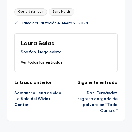
Etiquetas:
Que la detengan
Sofía Martín
Última actualización el enero 21, 2024
Laura Salas
Soy fan, luego existo
Ver todas las entradas
Navegación
Entrada anterior
Siguiente entrada
Samantha llena de vida
Dani Fernández
de
La Sala del Wizink
regresa cargado de
Center
pólvora en “Todo
entradas
Cambia”