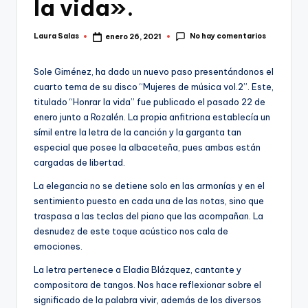
la vida».
No hay comentarios
Laura Salas
enero 26, 2021
Publicado
por
Sole Giménez, ha dado un nuevo paso presentándonos el
cuarto tema de su disco “Mujeres de música vol.2”. Este,
titulado “Honrar la vida” fue publicado el pasado 22 de
enero junto a Rozalén. La propia anfitriona establecía un
símil entre la letra de la canción y la garganta tan
especial que posee la albaceteña, pues ambas están
cargadas de libertad.
La elegancia no se detiene solo en las armonías y en el
sentimiento puesto en cada una de las notas, sino que
traspasa a las teclas del piano que las acompañan. La
desnudez de este toque acústico nos cala de
emociones.
La letra pertenece a Eladia Blázquez, cantante y
compositora de tangos. Nos hace reflexionar sobre el
significado de la palabra vivir, además de los diversos