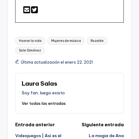
Etiquetas:
Honrar la vida
Mujeres de música
Rozalén
Sole Giménez
Última actualización el enero 22, 2021
Laura Salas
Soy fan, luego existo
Ver todas las entradas
Navegación
Entrada anterior
Siguiente entrada
Videojuegos | Así es el
La magia de Ana