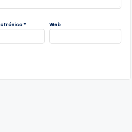
ectrónico
*
Web