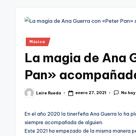
tr
i
Publicado
Música
en
La magia de Ana 
Pan» acompañada
No hay
enero 27, 2021
Leire Rueda
Publicado
por
En el año 2020 la tinerfeña Ana Guerra lo ha p
siempre acompañada de alguien.
Este 2021 ha empezado de la misma manera per