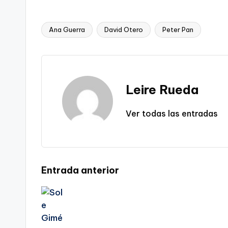
Ana Guerra
David Otero
Peter Pan
Etiquetas:
Leire Rueda
Ver todas las entradas
Navegación
Entrada anterior
de
entradas