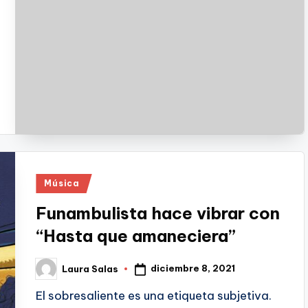
Publicado
Música
en
Funambulista hace vibrar con
“Hasta que amaneciera”
diciembre 8, 2021
Laura Salas
Publicado
por
El sobresaliente es una etiqueta subjetiva.