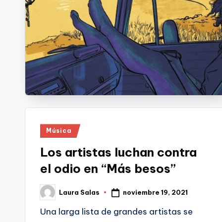
Publicado
Música
en
Los artistas luchan contra
el odio en “Más besos”
noviembre 19, 2021
Laura Salas
Publicado
por
Una larga lista de grandes artistas se