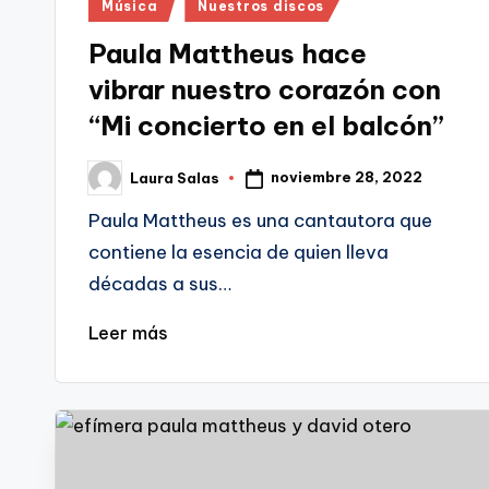
Publicado
Música
Nuestros discos
en
Paula Mattheus hace
vibrar nuestro corazón con
“Mi concierto en el balcón”
noviembre 28, 2022
Laura Salas
Publicado
por
Paula Mattheus es una cantautora que
contiene la esencia de quien lleva
décadas a sus…
Leer más