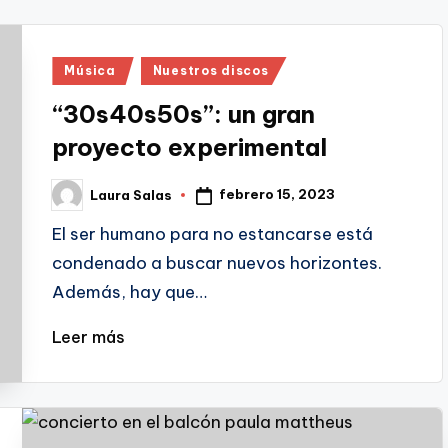
Publicado
Música
Nuestros discos
en
“30s40s50s”: un gran
proyecto experimental
febrero 15, 2023
Laura Salas
Publicado
por
El ser humano para no estancarse está
condenado a buscar nuevos horizontes.
Además, hay que…
Leer más