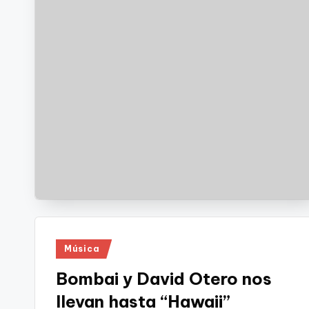
Publicado
Música
en
Bombai y David Otero nos
llevan hasta “Hawaii”