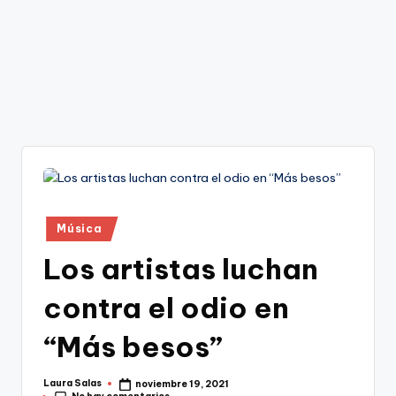
Publicado
Música
en
Los artistas luchan
contra el odio en
“Más besos”
Laura Salas
noviembre 19, 2021
Publicado