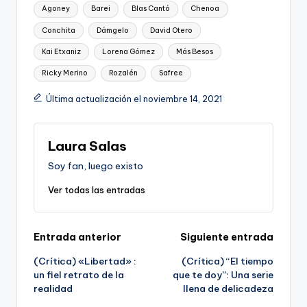
Etiquetas:
Agoney
Barei
Blas Cantó
Chenoa
Conchita
Dámgelo
David Otero
Kai Etxaniz
Lorena Gómez
Más Besos
Ricky Merino
Rozalén
Safree
Última actualización el noviembre 14, 2021
Laura Salas
Soy fan, luego existo
Ver todas las entradas
Navegación
Entrada anterior
Siguiente entrada
(Crítica) «Libertad» :
(Crítica) “El tiempo
de
un fiel retrato de la
que te doy”: Una serie
realidad
llena de delicadeza
entradas