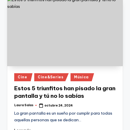
Publicado
Cine
Cine&Series
Música
en
Estos 5 triunfitos han pisado la gran
pantalla y tú no lo sabías
Laura Salas
octubre 24, 2024
Publicado
por
La gran pantalla es un sueño por cumplir para todas
aquellas personas que se dedican…