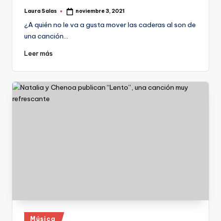
Laura Salas
noviembre 3, 2021
Publicado
por
¿A quién no le va a gusta mover las caderas al son de
una canción…
Leer más
Publicado
Música