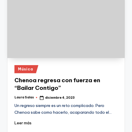
Publicado
Música
en
Chenoa regresa con fuerza en
“Bailar Contigo”
Laura Salas
diciembre 4, 2023
Publicado
por
Un regreso siempre es un reto complicado. Pero
Chenoa sabe como hacerlo, acaparando todo el…
Leer más