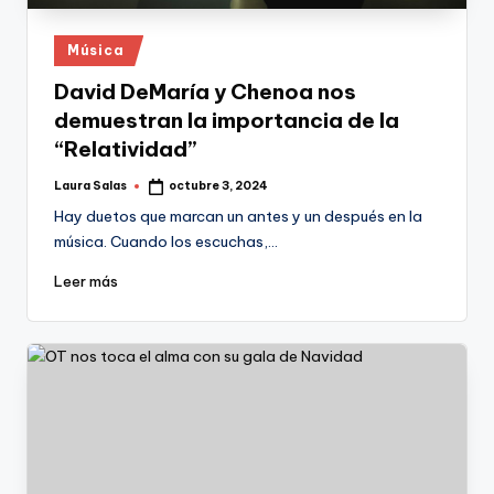
Publicado
Música
en
David DeMaría y Chenoa nos
demuestran la importancia de la
“Relatividad”
Laura Salas
octubre 3, 2024
Publicado
por
Hay duetos que marcan un antes y un después en la
música. Cuando los escuchas,…
Leer más