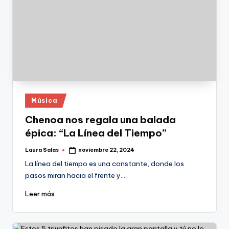
Publicado
Música
en
Chenoa nos regala una balada
épica: “La Línea del Tiempo”
Laura Salas
noviembre 22, 2024
Publicado
por
La línea del tiempo es una constante, donde los
pasos miran hacia el frente y…
Leer más