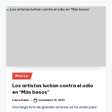
Publicado
Música
en
Los artistas luchan contra el odio
en “Más besos”
Laura Salas
noviembre 19, 2021
Publicado
por
Una larga lista de grandes artistas se ha unido para