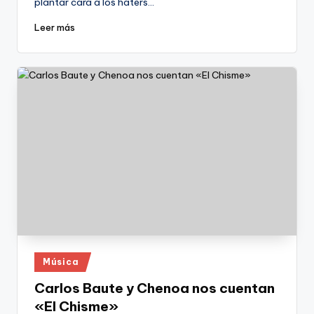
plantar cara a los haters…
Leer más
Publicado
Música
en
Carlos Baute y Chenoa nos cuentan
«El Chisme»