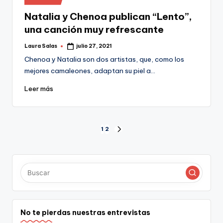
en
Natalia y Chenoa publican “Lento”,
una canción muy refrescante
Laura Salas
julio 27, 2021
Publicado
por
Chenoa y Natalia son dos artistas, que, como los
mejores camaleones, adaptan su piel a…
Leer más
Paginación
1
2
SIGUIENTE
PÁGINA
de
entradas
No te pierdas nuestras entrevistas