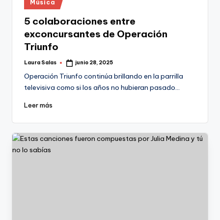
Publicado
Música
en
5 colaboraciones entre
exconcursantes de Operación
Triunfo
Laura Salas
junio 28, 2025
Publicado
por
Operación Triunfo continúa brillando en la parrilla
televisiva como si los años no hubieran pasado…
Leer más