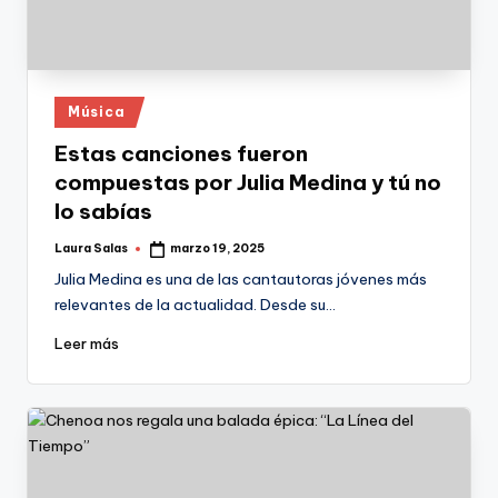
Publicado
Música
en
Estas canciones fueron
compuestas por Julia Medina y tú no
lo sabías
Laura Salas
marzo 19, 2025
Publicado
por
Julia Medina es una de las cantautoras jóvenes más
relevantes de la actualidad. Desde su…
Leer más