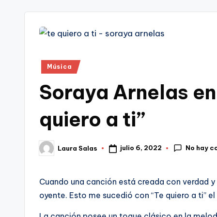
tr
i
Publicado
Música
en
Soraya Arnelas en
quiero a ti”
No hay c
julio 6, 2022
Laura Salas
Publicado
por
Cuando una canción está creada con verdad y s
oyente. Esto me sucedió con “Te quiero a ti” el
La canción posee un toque clásico en la melodí