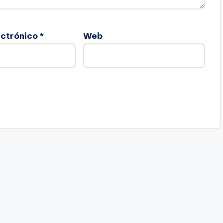
ectrónico
*
Web