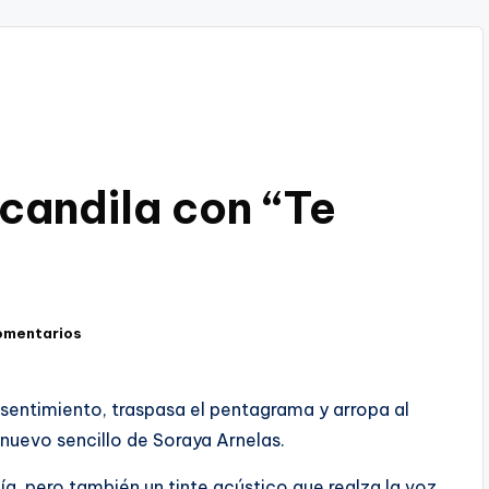
candila con “Te
omentarios
entimiento, traspasa el pentagrama y arropa al
 nuevo sencillo de Soraya Arnelas.
a, pero también un tinte acústico que realza la voz