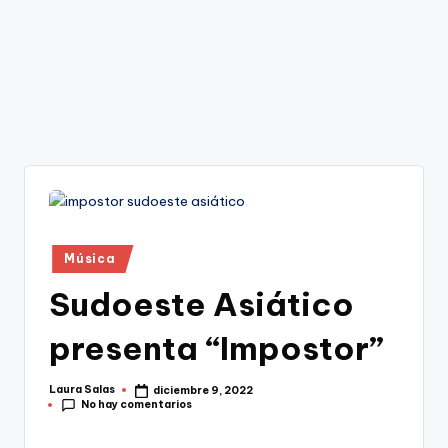
Publicado
Música
en
Sudoeste Asiático
presenta “Impostor”
Laura Salas
diciembre 9, 2022
Publicado
No hay comentarios
por